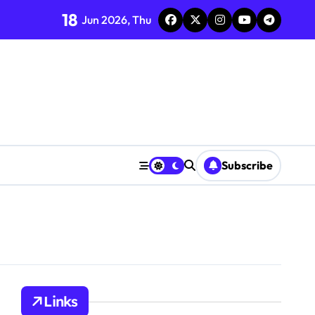
18
Jun 2026, Thu
erschiebungen
Praktiken
ote, Spielerengagement
ielauswirkungen
izielle Quellen
Subscribe
terstützung, Verteilung
Links