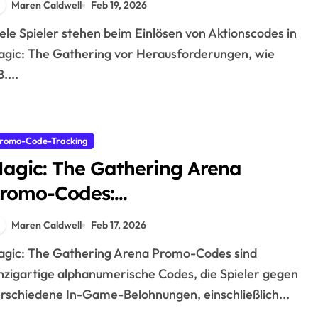
Maren Caldwell
Feb 19, 2026
pielerfahrungen
gic: The Gathering vor Herausforderungen, wie
B....
romo-Code-Tracking
agic: The Gathering Arena
romo-Codes:
eröffentlichungstermine,
Maren Caldwell
Feb 17, 2026
utzungslimits, Einlöseverfahren
nzigartige alphanumerische Codes, die Spieler gegen
rschiedene In-Game-Belohnungen, einschließlich...