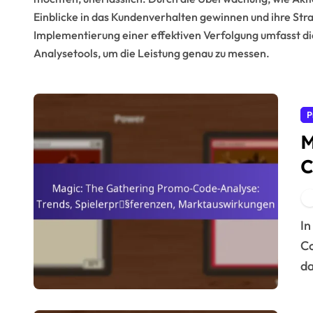
Einblicke in das Kundenverhalten gewinnen und ihre Stra
Implementierung einer effektiven Verfolgung umfasst die
Analysetools, um die Leistung genau zu messen.
P
M
C
S
M
In der Welt von Magic: The Gathering sind Promo-
Co
da