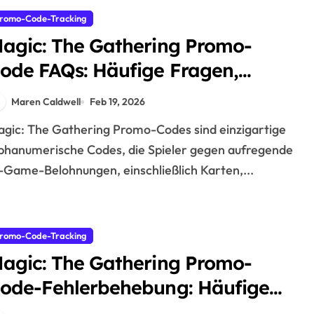
romo-Code-Tracking
agic: The Gathering Promo-
ode FAQs: Häufige Fragen,
ehlersuche,
Maren Caldwell
Feb 19, 2026
nterstützungsressourcen
phanumerische Codes, die Spieler gegen aufregende
-Game-Belohnungen, einschließlich Karten,...
romo-Code-Tracking
agic: The Gathering Promo-
ode-Fehlerbehebung: Häufige
robleme, Lösungen,