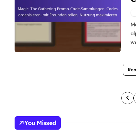
o
N
Magic: The Gathering Promo-Codes sind einzigartige
al
we
Rea
P
o
s
You Missed
t