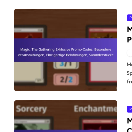
P
M
P
V
B
Magic: The Gathering exklusive Promo-Codes bieten
Sp
fr
P
M
C