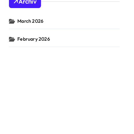
Archiv
f
o
r
March 2026
:
February 2026