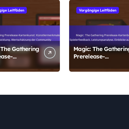
ige Leitfäden
Vorgängige Leitfäden
 The Gathering
Magic: The Gatherin
ease-
Prerelease-
kunst:
Kartenbewertungen:
ermerkmale,
Spielerfeedback,
entwicklung,
Leistungsanalyse,
hätzung der
Einblicke aus der
nity
Community