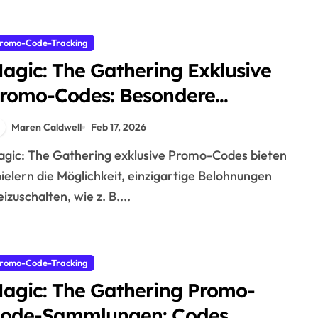
romo-Code-Tracking
agic: The Gathering Exklusive
romo-Codes: Besondere
eranstaltungen, Einzigartige
Maren Caldwell
Feb 17, 2026
elohnungen, Sammlerstücke
ielern die Möglichkeit, einzigartige Belohnungen
eizuschalten, wie z. B....
romo-Code-Tracking
agic: The Gathering Promo-
ode-Sammlungen: Codes