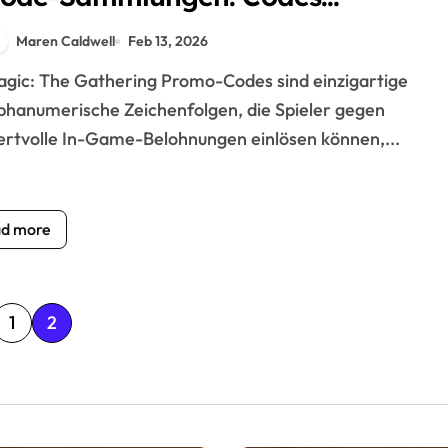
rganisieren, mit Freunden teilen,
Maren Caldwell
Feb 13, 2026
utzung maximieren
phanumerische Zeichenfolgen, die Spieler gegen
rtvolle In-Game-Belohnungen einlösen können,...
d more
1
2