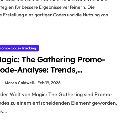
tegien für bessere Ergebnisse verfeinern. Die
 Erstellung einzigartiger Codes und die Nutzung von
romo-Code-Tracking
agic: The Gathering Promo-
ode-Analyse: Trends,
pielerpräferenzen,
Maren Caldwell
Feb 19, 2026
arktauswirkungen
des zu einem entscheidenden Element geworden,
s...