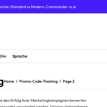
artenimpact: Einfluss auf Formate, Spielerstrategien, Meta-V
Strategien: Wert maximieren, Gemeinschaft teilen, bewährte 
o-Codes: Feiertagsveranstaltungen, zeitlich begrenzte Angeb
omos: exklusive Karten, Verfügbarkeit, Set-Details
artenmechaniken: einzigartige Fähigkeiten, Interaktionen, Sp
Ankündigungen: Neueste Nachrichten, Community-Updates, off
chiv
Sprache
artenverfügbarkeit: Verfügbarkeitsprobleme, Gemeinschaftsun
g
Home
Promo-Code-Tracking
Page 2
die den Erfolg ihrer Marketingkampagnen bewerten
ktionscodes verwendet werden, können Unternehmen