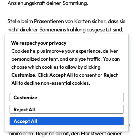
Anziehungskraft deiner Sammlung.
Stelle beim Präsentieren von Karten sicher, dass sie
nicht direkter Sonneneinstrahlung ausgesetzt sind,
um ein Verblassen zu verhindern. Ziehe in Betracht,
We respect your privacy
die präsentierten Karten regelmäßig zu rotieren, um
Cookies help us improve your experience, deliver
die Präsentation frisch und ansprechend zu halten.
personalized content, and analyze traffic. You can
Für größere Sammlungen können wandmontierte
choose which cookies to allow by clicking
Displays eine effektive Möglichkeit sein, den Platz zu
Customize
. Click
Accept All
to consent or
Reject
nutzen und mehrere Karten gleichzeitig zu
All
to decline non-essential cookies.
präsentieren.
Customize
Tauschstrategien
Reject All
Effektive Tauschstrategien können dir helfen, deine
Accept All
Sammlung zu erweitern und gleichzeitig die Kosten zu
minimieren. Beginne damit, den Marktwert deiner